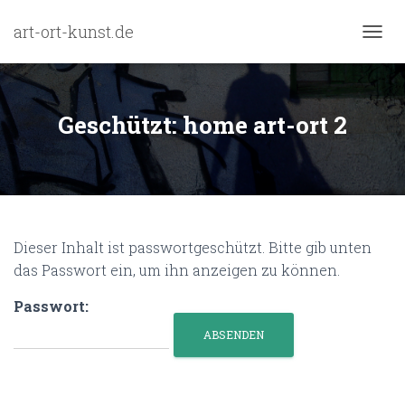
art-ort-kunst.de
N
A
V
I
G
Geschützt: home art-ort 2
A
T
I
O
N
U
M
Dieser Inhalt ist passwortgeschützt. Bitte gib unten
S
das Passwort ein, um ihn anzeigen zu können.
C
H
A
Passwort:
L
T
E
N