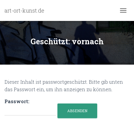
art-ort-kunst.de
N
A
V
I
G
Geschützt: vornach
A
T
I
O
N
U
M
Dieser Inhalt ist passwortgeschützt. Bitte gib unten
S
das Passwort ein, um ihn anzeigen zu können.
C
H
A
Passwort:
L
T
E
N